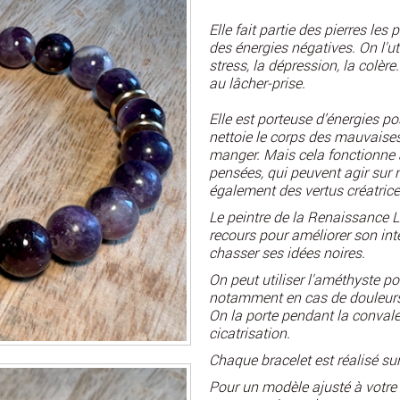
Elle fait partie des pierres les
des énergies négatives. On l'uti
stress, la dépression, la colère
au lâcher-prise.
Elle est porteuse d’énergies pos
nettoie le corps des mauvais
manger. Mais cela fonctionne
pensées, qui peuvent agir sur 
également
des vertus créatrice
Le peintre de la Renaissance Lé
recours pour améliorer son inte
chasser ses idées noires.
On peut utiliser l'améthyste po
notamment en cas de douleurs
On la porte pendant la convale
cicatrisation.
Chaque bracelet est réalisé s
Pour un modèle ajusté à votre