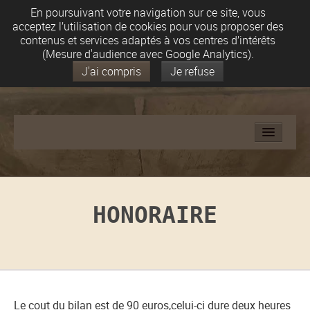
En poursuivant votre navigation sur ce site, vous
acceptez l’utilisation de cookies pour vous proposer des
contenus et services adaptés à vos centres d’intérêts
(Mesure d'audience avec Google Analytics).
J'ai compris
Je refuse
ACCUEIL
LA DYSGRAPHIE
HONORAIRE
LA GRAPHOTHERAPIE
EXEMPLE DE DYSGRAPHIE
HONORAIRE
Le cout du bilan est de 90 euros,celui-ci dure deux heures
ACTUALITE